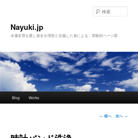
検
索
Nayuki.jp
水瀬名雪を愛し彼女を理想と定義した者による，実験的ページ群
メインメニュー
Blog
Works
メインコンテンツへ移動
サブコンテンツへ移動
投稿ナビゲーシ
←
前へ
次へ
→
ョン