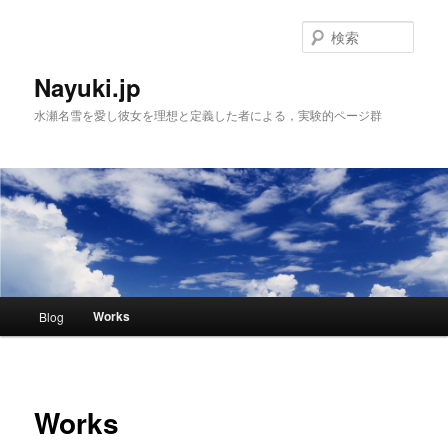
検
索
Nayuki.jp
水瀬名雪を愛し彼女を理想と定義した者による，実験的ページ群
メインメニュー
Works
Blog
メインコンテンツへ移動
サブコンテンツへ移動
Works